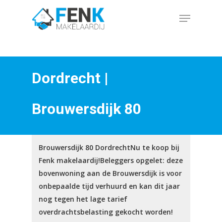
Skip
Menu
to
Close
main
Menu
content
Dordrecht |
Brouwersdijk 80
Brouwersdijk 80 DordrechtNu te koop bij
Fenk makelaardij!Beleggers opgelet: deze
bovenwoning aan de Brouwersdijk is voor
onbepaalde tijd verhuurd en kan dit jaar
nog tegen het lage tarief
overdrachtsbelasting gekocht worden!